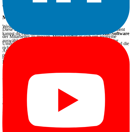
ausgerichtet ist.
Die günstigste Lösung ist nicht immer die beste – achte
darauf, dass Servicequalität und Support stimmen.
Mitarbeiterengagement-Software
Wenn du diese Faktoren in deine Planung mit einfließen lässt,
Diese Lösungen dienen dazu, das Wohlbefinden und Engagement
kannst du eine fundierte Entscheidung treffen und die
HR-Software
der Mitarbeiter zu messen. Meist handelt es sich um anonyme
auswählen, die optimal zu deinem Unternehmen passt. Mit der
Umfragen, die das Zugehörigkeitsgefühl, die Wertschätzung und die
richtigen Software steigerst du die Effizienz deiner HR-Prozesse,
Anerkennung der Mitarbeiter erfassen. Solche Systeme sind
optimierst die Mitarbeiterverwaltung und stärkst die
besonders nützlich für die Implementierung einer Strategie zur
Leistungsfähigkeit deines Unternehmens.
Verbesserung der Arbeitsqualität.
Abwesenheits- und Zeiterfassungssysteme
Software für Abwesenheits- und Zeitmanagement automatisiert die
Berechnung von Urlaubsansprüchen und Arbeitszeiten. Sie ist
essenziell, um die Einhaltung arbeitsrechtlicher Vorgaben zu
gewährleisten und die für die Gehaltsabrechnung erforderlichen
Daten bereitzustellen. Gleichzeitig bietet sie Manager:innen eine
bessere Übersicht über die Anwesenheit ihrer Mitarbeitenden.