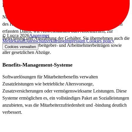
Lohn- und Gehaltsabrechnungssysteme
Nur wenige Anbieter bieten integrierte Payroll-Systeme innerhalb
des HR-Systems an. Diese nutzen die von anderen HR-Modulen
erfassten Daten, wie Abwesenheiten oder Arbeitszeiten, zur
© Lucca 2026
Anonymer
Berechnung und Auszahlung der Gehälter. Sie übernehmen auch die
Meldekanal
Datenschutzerklärung
Impressum
Cookies policy
Berechnung von Arbeitgeber- und Arbeitnehmerbeiträgen sowie
Cookies verwalten
aller gesetzlichen Abzüge.
Benefits-Management-Systeme
Softwarelösungen für Mitarbeiterbenefits verwalten
Zusatzleistungen wie betriebliche Altersvorsorge,
Zusatzversicherungen oder
vermögenswirksame Leistungen
. Diese
Systeme ermöglichen es, ein vollständiges Paket an Sozialleistungen
anzubieten, was die Mitarbeiterzufriedenheit und -bindung deutlich
verbessert.