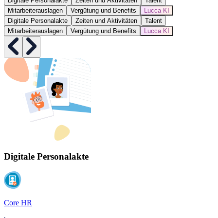
Digitale Personalakte
Zeiten und Aktivitäten
Talent
Mitarbeiterauslagen
Vergütung und Benefits
Lucca KI
Digitale Personalakte
Zeiten und Aktivitäten
Talent
Mitarbeiterauslagen
Vergütung und Benefits
Lucca KI
Digitale Personalakte
Core HR
A