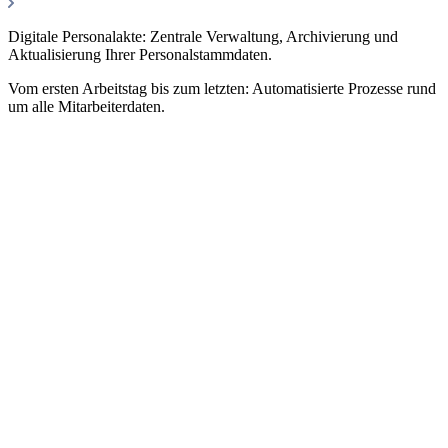
Digitale Personalakte: Zentrale Verwaltung, Archivierung und
U
Aktualisierung Ihrer Personalstammdaten.
Vom ersten Arbeitstag bis zum letzten: Automatisierte Prozesse rund
um alle Mitarbeiterdaten.
T
A
O
K