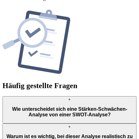
Häufig gestellte Fragen
+
Wie unterscheidet sich eine Stärken-Schwächen-
Analyse von einer SWOT-Analyse?
Die Stärken-Schwächen-Analyse fokussiert nur auf interne
+
Fähigkeiten, während die SWOT-Analyse zusätzlich Chancen und
Warum ist es wichtig, bei dieser Analyse realistisch zu